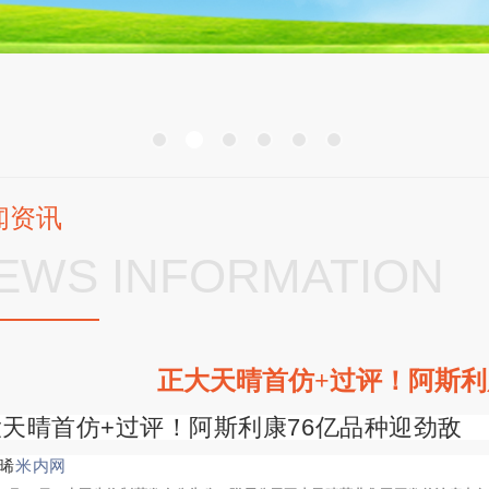
闻资讯
EWS INFORMATION
正大天晴首仿+过评！阿斯利
大天晴首仿
+
过评！阿斯利康
76
亿品种迎劲敌
晞
米内网