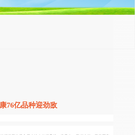
康76亿品种迎劲敌